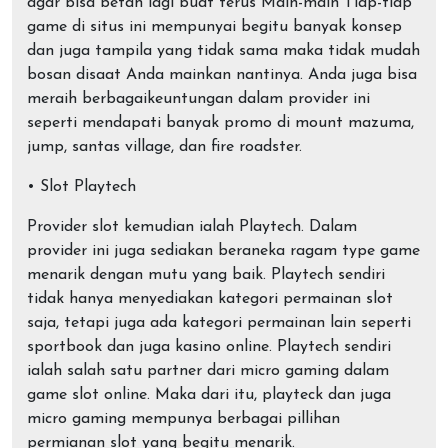
agar bisa betah lagi buat terus Main-main Tiap-tiap
game di situs ini mempunyai begitu banyak konsep
dan juga tampila yang tidak sama maka tidak mudah
bosan disaat Anda mainkan nantinya. Anda juga bisa
meraih berbagaikeuntungan dalam provider ini
seperti mendapati banyak promo di mount mazuma,
jump, santas village, dan fire roadster.
• Slot Playtech
Provider slot kemudian ialah Playtech. Dalam
provider ini juga sediakan beraneka ragam type game
menarik dengan mutu yang baik. Playtech sendiri
tidak hanya menyediakan kategori permainan slot
saja, tetapi juga ada kategori permainan lain seperti
sportbook dan juga kasino online. Playtech sendiri
ialah salah satu partner dari micro gaming dalam
game slot online. Maka dari itu, playteck dan juga
micro gaming mempunya berbagai pillihan
permianan slot yang begitu menarik.