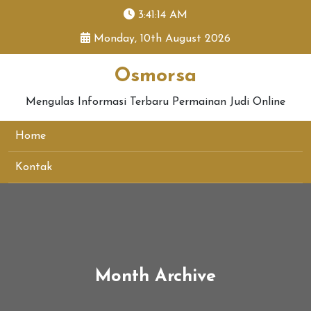
skip
3:41:14 AM
to
Monday, 10th August 2026
content
Osmorsa
Mengulas Informasi Terbaru Permainan Judi Online
Home
Kontak
Month Archive