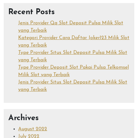
Recent Posts
Jenis Provider Qq Slot Deposit Pulsa Milik Slot
yang Terbaik
Kategori Provider Cara Daftar Joker123 Milik Slot
yang Terbaik
Type Provider Situs Slot Deposit Pulsa Milik Slot
yang Terbaik
Type Provider Deposit Slot Pakai Pulsa Telkomsel
Milik Slot yang Terbaik
Jenis Provider Situs Slot Deposit Pulsa Milik Slot
yang Terbaik
Archives
August 2022
July 2022