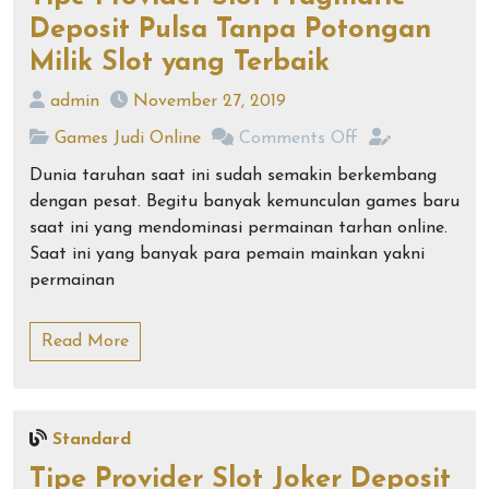
Deposit Pulsa Tanpa Potongan
Milik Slot yang Terbaik
admin
November 27, 2019
Games Judi Online
Comments Off
Dunia taruhan saat ini sudah semakin berkembang
dengan pesat. Begitu banyak kemunculan games baru
saat ini yang mendominasi permainan tarhan online.
Saat ini yang banyak para pemain mainkan yakni
permainan
Read More
Standard
Tipe Provider Slot Joker Deposit