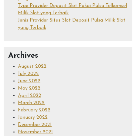
Type Provider Deposit Slot Pakai Pulsa Telkomsel
Milik Slot yang Terbaik
Jenis Provider Situs Slot Deposit Pulsa Milik Slot
yang Terbaik
Archives
August 2022
July 2022
June 2022
May 2022
April 2022
March 2022
February 2022
January 2022
December 2021
November 2021