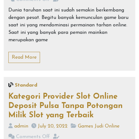
Dunia taruhan saat ini sudah semakin berkembang
dengan pesat. Begitu banyak kemunculan game baru
saat ini yang mendominasi permainan tarhan online.
Saat ini yang banyak para pemain mainkan
merupakan game
Read More
Standard
Kategori Provider Slot Online
Deposit Pulsa Tanpa Potongan
Milik Slot yang Terbaik
admin
July 20, 2022
Games Judi Online
Comments Off