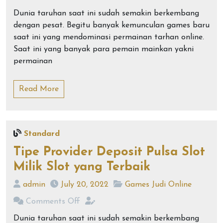
Dunia taruhan saat ini sudah semakin berkembang
dengan pesat. Begitu banyak kemunculan games baru
saat ini yang mendominasi permainan tarhan online.
Saat ini yang banyak para pemain mainkan yakni
permainan
Read More
Standard
Tipe Provider Deposit Pulsa Slot
Milik Slot yang Terbaik
admin
July 20, 2022
Games Judi Online
Comments Off
Dunia taruhan saat ini sudah semakin berkembang