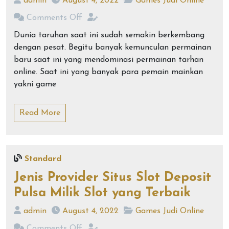
admin
August 4, 2022
Games Judi Online
Comments Off
Dunia taruhan saat ini sudah semakin berkembang
dengan pesat. Begitu banyak kemunculan permainan
baru saat ini yang mendominasi permainan tarhan
online. Saat ini yang banyak para pemain mainkan
yakni game
Read More
Standard
Jenis Provider Situs Slot Deposit
Pulsa Milik Slot yang Terbaik
admin
August 4, 2022
Games Judi Online
Comments Off