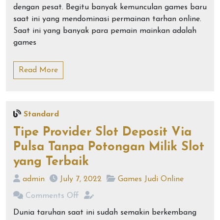
dengan pesat. Begitu banyak kemunculan games baru
saat ini yang mendominasi permainan tarhan online.
Saat ini yang banyak para pemain mainkan adalah
games
Read More
Standard
Tipe Provider Slot Deposit Via
Pulsa Tanpa Potongan Milik Slot
yang Terbaik
admin
July 7, 2022
Games Judi Online
Comments Off
Dunia taruhan saat ini sudah semakin berkembang