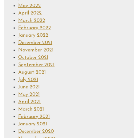
May 2022
April 2022
March 2022
February 2022
January 2022
December 2021
November 2021
October 2021
September 2021
August 2021
July 2021
June 2021
May 2021
April 2021
March 2021
February 2021
January 2021
December 2020