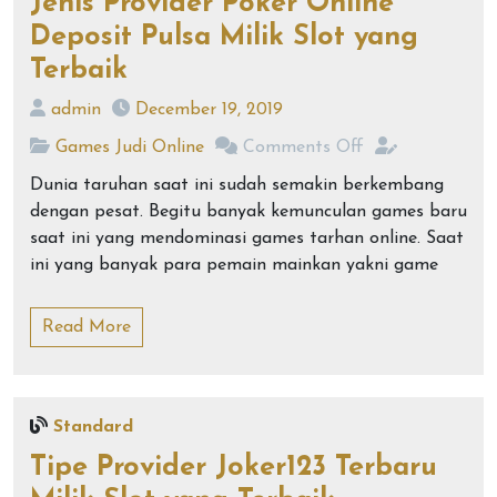
Jenis Provider Poker Online
Deposit Pulsa Milik Slot yang
Terbaik
admin
December 19, 2019
Games Judi Online
Comments Off
Dunia taruhan saat ini sudah semakin berkembang
dengan pesat. Begitu banyak kemunculan games baru
saat ini yang mendominasi games tarhan online. Saat
ini yang banyak para pemain mainkan yakni game
Read More
Standard
Tipe Provider Joker123 Terbaru