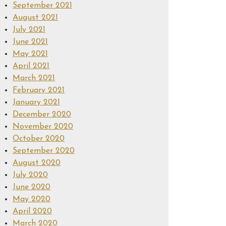
September 2021
August 2021
July 2021
June 2021
May 2021
April 2021
March 2021
February 2021
January 2021
December 2020
November 2020
October 2020
September 2020
August 2020
July 2020
June 2020
May 2020
April 2020
March 2020