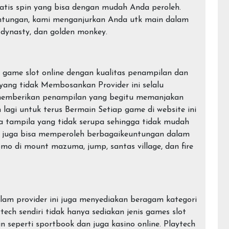
ratis spin yang bisa dengan mudah Anda peroleh.
ntungan, kami menganjurkan Anda utk main dalam
g dynasty, dan golden monkey.
r game slot online dengan kualitas penampilan dan
 yang tidak Membosankan Provider ini selalu
memberikan penampilan yang begitu memanjakan
lagi untuk terus Bermain Setiap game di website ini
 tampila yang tidak serupa sehingga tidak mudah
 juga bisa memperoleh berbagaikeuntungan dalam
mo di mount mazuma, jump, santas village, dan fire
Dalam provider ini juga menyediakan beragam kategori
ch sendiri tidak hanya sediakan jenis games slot
in seperti sportbook dan juga kasino online. Playtech