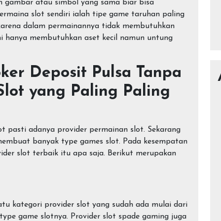
gambar atau simbol yang sama biar bisa
maina slot sendiri ialah tipe game taruhan paling
, karena dalam permainannya tidak membutuhkan
ini hanya membutuhkan aset kecil namun untung
Joker Deposit Pulsa Tanpa
lot yang Paling Paling
t pasti adanya provider permainan slot. Sekarang
 membuat banyak type games slot. Pada kesempatan
ider slot terbaik itu apa saja. Berikut merupakan
tu kategori provider slot yang sudah ada mulai dari
type game slotnya. Provider slot spade gaming juga