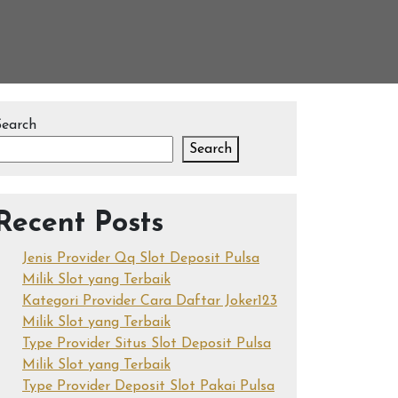
Search
Search
Recent Posts
Jenis Provider Qq Slot Deposit Pulsa
Milik Slot yang Terbaik
Kategori Provider Cara Daftar Joker123
Milik Slot yang Terbaik
Type Provider Situs Slot Deposit Pulsa
Milik Slot yang Terbaik
Type Provider Deposit Slot Pakai Pulsa