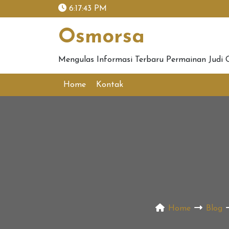
skip
6:17:44 PM
to
content
Osmorsa
Mengulas Informasi Terbaru Permainan Judi 
Home
Kontak
Home
Blog