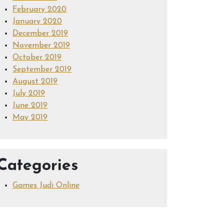
February 2020
January 2020
December 2019
November 2019
October 2019
September 2019
August 2019
July 2019
June 2019
May 2019
Categories
Games Judi Online