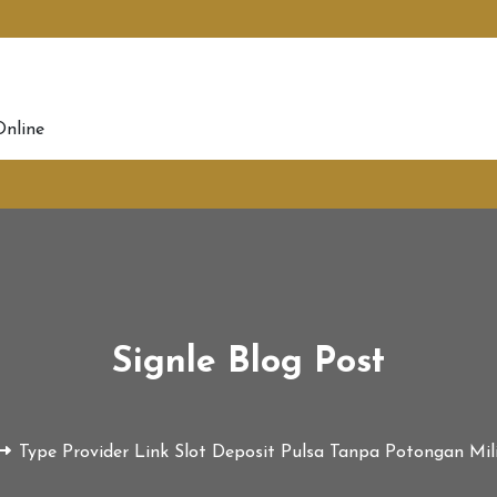
Online
Signle Blog Post
Type Provider Link Slot Deposit Pulsa Tanpa Potongan Mili