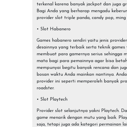
terkenal karena banyak jackpot dan juga g
Bagi Anda yang berharap mengadu keberu
provider slot triple panda, candy pop, min
• Slot Habanero
Games habanero sendiri yaitu jenis provide
desainnya yang terbaik serta teknik games
membuat para gamernya serius sehingga 
mata bagi para pemainnya agar bisa betah 
mempunyai begitu banyak rencana dan juga
bosan waktu Anda mainkan nantinya. Anda
provider ini seperti memperoleh banyak pro
roadster.
• Slot Playtech
Provider slot selanjutnya yakni Playtech. 
game menarik dengan mutu yang baik. Playte
saja, tetapi juga ada kategori permainan la