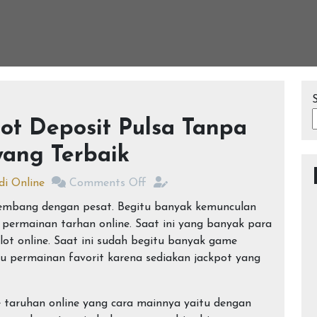
lot Deposit Pulsa Tanpa
yang Terbaik
i Online
Comments Off
kembang dengan pesat. Begitu banyak kemunculan
permainan tarhan online. Saat ini yang banyak para
t online. Saat ini sudah begitu banyak game
tu permainan favorit karena sediakan jackpot yang
ype taruhan online yang cara mainnya yaitu dengan