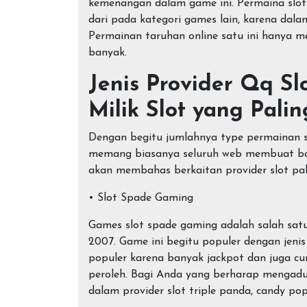
kemenangan dalam game ini. Permaina slot
dari pada kategori games lain, karena da
Permainan taruhan online satu ini hanya m
banyak.
Jenis Provider Qq Sl
Milik Slot yang Palin
Dengan begitu jumlahnya type permainan sl
memang biasanya seluruh web membuat bany
akan membahas berkaitan provider slot pali
• Slot Spade Gaming
Games slot spade gaming adalah salah satu
2007. Game ini begitu populer dengan jenis
populer karena banyak jackpot dan juga 
peroleh. Bagi Anda yang berharap mengadu
dalam provider slot triple panda, candy po