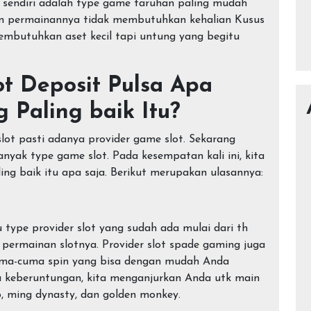
 sendiri adalah type game taruhan paling mudah
lam permainannya tidak membutuhkan kehalian Kusus
embutuhkan aset kecil tapi untung yang begitu
ot Deposit Pulsa Apa
g Paling baik Itu?
ot pasti adanya provider game slot. Sekarang
ak type game slot. Pada kesempatan kali ini, kita
ng baik itu apa saja. Berikut merupakan ulasannya:
 type provider slot yang sudah ada mulai dari th
 permainan slotnya. Provider slot spade gaming juga
cuma-cuma spin yang bisa dengan mudah Anda
 keberuntungan, kita menganjurkan Anda utk main
p, ming dynasty, dan golden monkey.