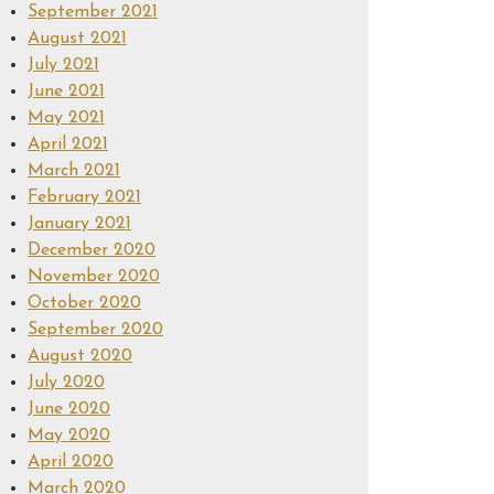
September 2021
August 2021
July 2021
June 2021
May 2021
April 2021
March 2021
February 2021
January 2021
December 2020
November 2020
October 2020
September 2020
August 2020
July 2020
June 2020
May 2020
April 2020
March 2020