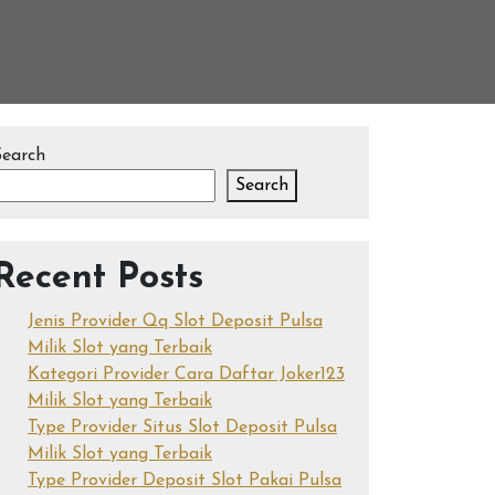
Search
Search
Recent Posts
Jenis Provider Qq Slot Deposit Pulsa
Milik Slot yang Terbaik
Kategori Provider Cara Daftar Joker123
Milik Slot yang Terbaik
Type Provider Situs Slot Deposit Pulsa
Milik Slot yang Terbaik
Type Provider Deposit Slot Pakai Pulsa