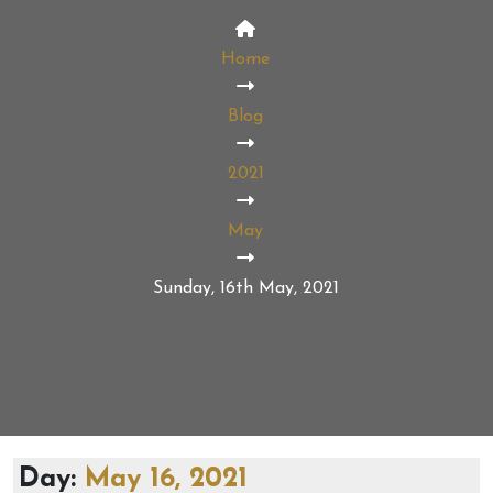
Home
Blog
2021
May
Sunday, 16th May, 2021
Day:
May 16, 2021