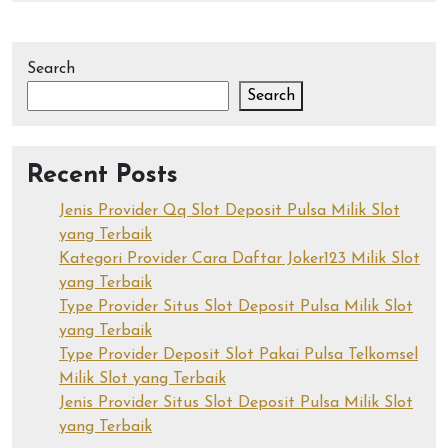
Search
Search
Recent Posts
Jenis Provider Qq Slot Deposit Pulsa Milik Slot
yang Terbaik
Kategori Provider Cara Daftar Joker123 Milik Slot
yang Terbaik
Type Provider Situs Slot Deposit Pulsa Milik Slot
yang Terbaik
Type Provider Deposit Slot Pakai Pulsa Telkomsel
Milik Slot yang Terbaik
Jenis Provider Situs Slot Deposit Pulsa Milik Slot
yang Terbaik