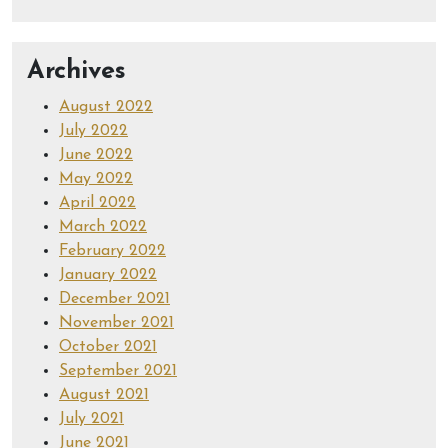
Archives
August 2022
July 2022
June 2022
May 2022
April 2022
March 2022
February 2022
January 2022
December 2021
November 2021
October 2021
September 2021
August 2021
July 2021
June 2021