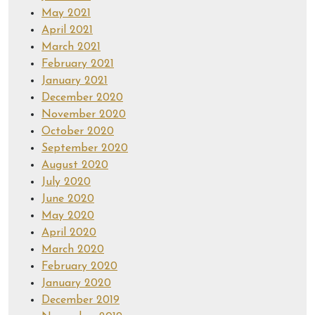
May 2021
April 2021
March 2021
February 2021
January 2021
December 2020
November 2020
October 2020
September 2020
August 2020
July 2020
June 2020
May 2020
April 2020
March 2020
February 2020
January 2020
December 2019