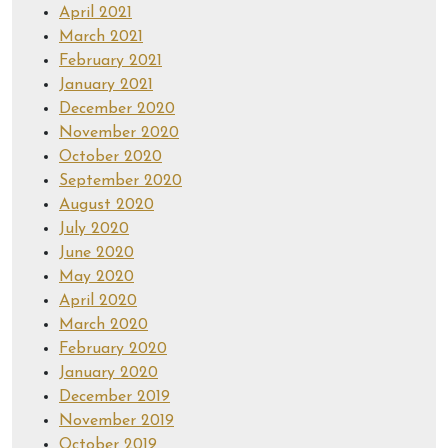
April 2021
March 2021
February 2021
January 2021
December 2020
November 2020
October 2020
September 2020
August 2020
July 2020
June 2020
May 2020
April 2020
March 2020
February 2020
January 2020
December 2019
November 2019
October 2019