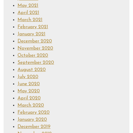
May 2021
April 2021
March 2021
February 2021
January 2021
December 2020
November 2020
October 2020
September 2020
August 2020
July 2020
June 2020
May 2020
April 2020
March 2020
February 2020
January 2020
December 2019