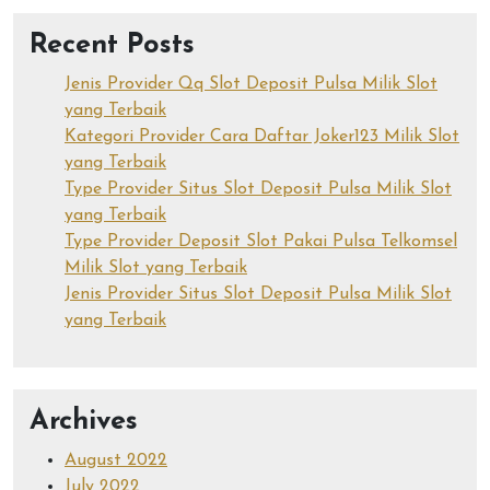
Recent Posts
Jenis Provider Qq Slot Deposit Pulsa Milik Slot
yang Terbaik
Kategori Provider Cara Daftar Joker123 Milik Slot
yang Terbaik
Type Provider Situs Slot Deposit Pulsa Milik Slot
yang Terbaik
Type Provider Deposit Slot Pakai Pulsa Telkomsel
Milik Slot yang Terbaik
Jenis Provider Situs Slot Deposit Pulsa Milik Slot
yang Terbaik
Archives
August 2022
July 2022