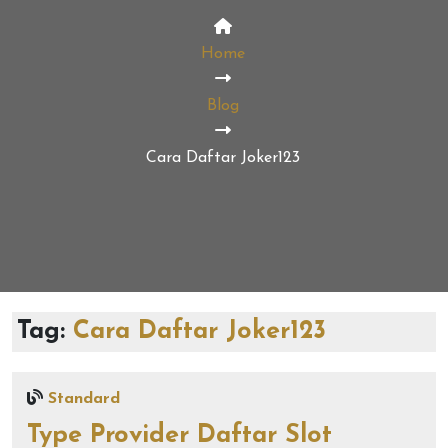
Home
Blog
Cara Daftar Joker123
Tag:
Cara Daftar Joker123
Standard
Type Provider Daftar Slot